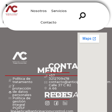
Mi cuenta
Nosotros
Servicios
[woocommerce_my_account]
Contacto
CONTACTOS
MENÚ
+57
Política de
3212709478
tratamiento
contacto@anticipacionycontrol.com
y
Calle 37 C 82
protección
A 66​
de datos
SOCIALES
REDES
personales
Política de
gestión
integral
PQRSF
lineaetica@anticipacionycontrol.com